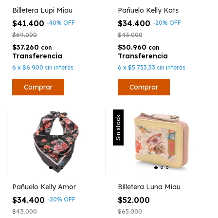
Billetera Lupi Miau
Pañuelo Kelly Kats
$41.400
$34.400
-
40
%
OFF
-
20
%
OFF
$69.000
$43.000
$37.260
$30.960
con
con
6
x
$6.900
sin interés
6
x
$5.733,33
sin interés
Sin stock
Pañuelo Kelly Amor
Billetera Luna Miau
$34.400
$52.000
-
20
%
OFF
$43.000
$65.000