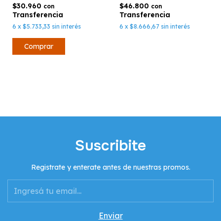
$30.960
$46.800
con
con
6
x
$5.733,33
sin interés
6
x
$8.666,67
sin interés
Suscribite
Registrate y enterate antes de nuestras promos.