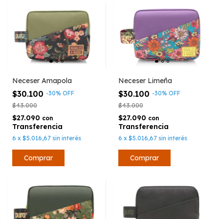
Neceser Amapola
Neceser Limeña
$30.100
$30.100
-
30
%
OFF
-
30
%
OFF
$43.000
$43.000
$27.090
$27.090
con
con
6
x
$5.016,67
sin interés
6
x
$5.016,67
sin interés