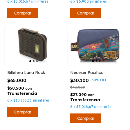
6
x
$5.016,67
sin interés
6
x
$6.900
sin interés
Billetera Luna Rock
Neceser Pacifico
$65.000
$30.100
-
30
%
OFF
$43.000
$58.500
con
$27.090
con
6
x
$10.833,33
sin interés
6
x
$5.016,67
sin interés