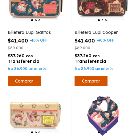
Billetera Lupi Gatitos
Billetera Lupi Cooper
$41.400
$41.400
-
40
%
OFF
-
40
%
OFF
$69.000
$69.000
$37.260
$37.260
con
con
6
x
$6.900
sin interés
6
x
$6.900
sin interés