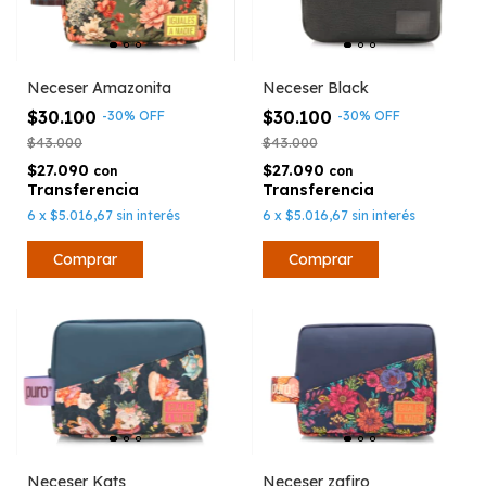
Neceser Amazonita
Neceser Black
$30.100
$30.100
-
30
%
OFF
-
30
%
OFF
$43.000
$43.000
$27.090
$27.090
con
con
6
x
$5.016,67
sin interés
6
x
$5.016,67
sin interés
Neceser Kats
Neceser zafiro