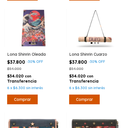
Lona Shinrin Oleada
Lona Shinrin Cuarzo
$37.800
$37.800
-
30
%
OFF
-
30
%
OFF
$54.000
$54.000
$34.020
$34.020
con
con
6
x
$6.300
sin interés
6
x
$6.300
sin interés