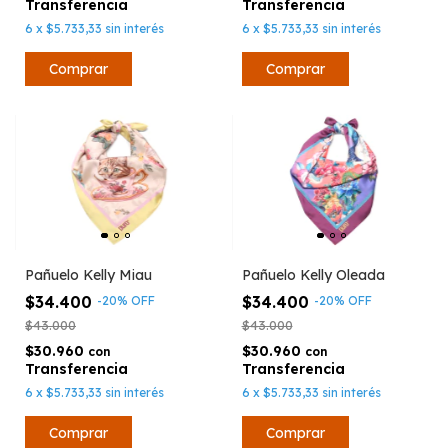
6
x
$5.733,33
sin interés
6
x
$5.733,33
sin interés
Pañuelo Kelly Miau
Pañuelo Kelly Oleada
$34.400
$34.400
-
20
%
OFF
-
20
%
OFF
$43.000
$43.000
$30.960
$30.960
con
con
6
x
$5.733,33
sin interés
6
x
$5.733,33
sin interés