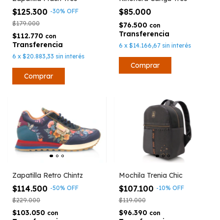
$125.300
$85.000
-
30
%
OFF
$179.000
$76.500
con
$112.770
con
6
x
$14.166,67
sin interés
6
x
$20.883,33
sin interés
Comprar
Mochila Trenia Chic
Zapatilla Retro Chintz
$107.100
$114.500
-
10
%
OFF
-
50
%
OFF
$119.000
$229.000
$96.390
$103.050
con
con