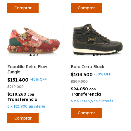
Comprar
Comprar
Zapatilla Retro Flow
Bota Cerro Black
Jungla
$104.500
-
50
%
OFF
$131.400
-
40
%
OFF
$209.000
$219.000
$94.050
con
$118.260
con
6
x
$17.416,67
sin interés
6
x
$21.900
sin interés
Comprar
Comprar