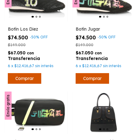
Botín Los Diez
Botín Jugar
$74.500
$74.500
-
50
%
OFF
-
50
%
OFF
$149.000
$149.000
$67.050
$67.050
con
con
6
x
$12.416,67
sin interés
6
x
$12.416,67
sin interés
Comprar
Comprar
Envío gratis