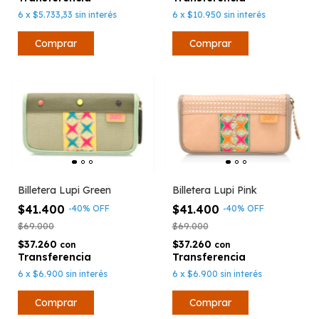
6
x
$10.950
sin interés
6
x
$5.733,33
sin interés
Comprar
Billetera Lupi Green
Billetera Lupi Pink
$41.400
$41.400
-
40
%
OFF
-
40
%
OFF
$69.000
$69.000
$37.260
$37.260
con
con
6
x
$6.900
sin interés
6
x
$6.900
sin interés