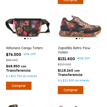
Riñonera Cangu Totem
Zapatilla Retro Flow
Totem
$76.500
-
10
%
OFF
$131.400
-
40
%
OFF
$85.000
$219.000
$68.850
con
$118.260
con
6
x
$12.750
sin interés
6
x
$21.900
sin interés
Comprar