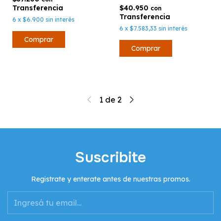
$40.950
con
6
x
$6.900
sin interés
6
x
$7.583,33
sin interés
1
de
2
Suscribite
Registrate y enterate antes de nuestras promos.