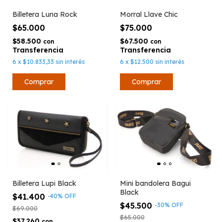
Billetera Luna Rock
Morral Llave Chic
$65.000
$75.000
$58.500
$67.500
con
con
6
x
$10.833,33
sin interés
6
x
$12.500
sin interés
Billetera Lupi Black
Mini bandolera Bagui
Black
$41.400
-
40
%
OFF
$45.500
-
30
%
OFF
$69.000
$65.000
$37.260
con