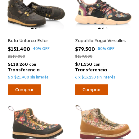
Bota Uritorco Estar
Zapatilla Yogui Versalles
$131.400
$79.500
-
40
%
OFF
-
50
%
OFF
$219.000
$159.000
$118.260
$71.550
con
con
6
x
$21.900
sin interés
6
x
$13.250
sin interés
Comprar
Comprar