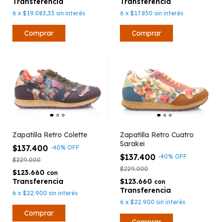
6
x
$17.850
sin interés
6
x
$19.083,33
sin interés
Comprar
Zapatilla Retro Colette
Zapatilla Retro Cuatro
Sarakei
$137.400
-
40
%
OFF
$137.400
-
40
%
OFF
$229.000
$229.000
$123.660
con
$123.660
con
6
x
$22.900
sin interés
6
x
$22.900
sin interés
Comprar
Comprar