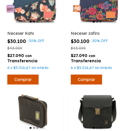
Neceser Kats
Neceser zafiro
$30.100
$30.100
-
30
%
OFF
-
30
%
OFF
$43.000
$43.000
$27.090
$27.090
con
con
6
x
$5.016,67
sin interés
6
x
$5.016,67
sin interés