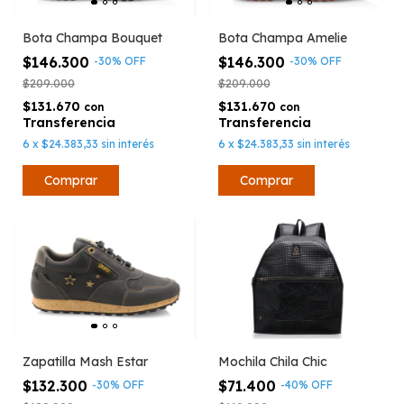
Bota Champa Bouquet
Bota Champa Amelie
$146.300
$146.300
-
30
%
OFF
-
30
%
OFF
$209.000
$209.000
$131.670
$131.670
con
con
6
x
$24.383,33
sin interés
6
x
$24.383,33
sin interés
Comprar
Comprar
Mochila Chila Chic
Zapatilla Mash Estar
$71.400
$132.300
-
40
%
OFF
-
30
%
OFF