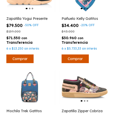
Zapatilla Yogui Presente
Pañuelo Kelly Gatitos
$79.500
$34.400
-
50
%
OFF
-
20
%
OFF
$159.000
$43.000
$71.550
$30.960
con
con
6
x
$13.250
sin interés
6
x
$5.733,33
sin interés
Comprar
Mochila Trek Gatitos
Zapatilla Zipper Cobriza