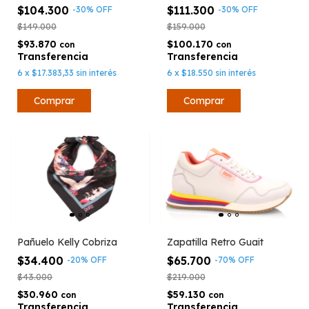
$104.300
$111.300
-
30
%
OFF
-
30
%
OFF
$149.000
$159.000
$93.870
$100.170
con
con
6
x
$17.383,33
sin interés
6
x
$18.550
sin interés
Comprar
Zapatilla Retro Guait
Pañuelo Kelly Cobriza
$65.700
$34.400
-
70
%
OFF
-
20
%
OFF
$219.000
$43.000
$59.130
$30.960
con
con