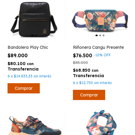
Bandolera Play Chic
Riñonera Cangu Presente
$89.000
$76.500
-
10
%
OFF
$85.000
$80.100
con
$68.850
con
6
x
$14.833,33
sin interés
6
x
$12.750
sin interés