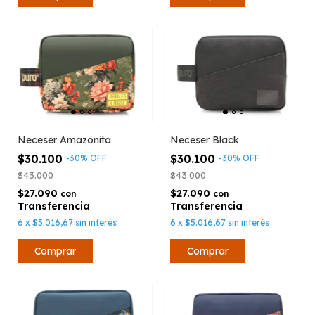
Neceser Amazonita
Neceser Black
$30.100
$30.100
-
30
%
OFF
-
30
%
OFF
$43.000
$43.000
$27.090
$27.090
con
con
6
x
$5.016,67
sin interés
6
x
$5.016,67
sin interés