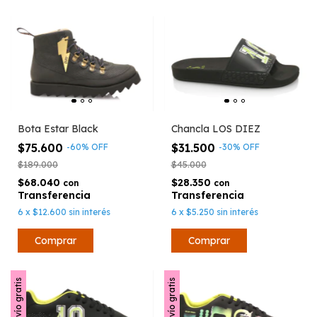
Bota Estar Black
Chancla LOS DIEZ
$75.600
$31.500
-
60
%
OFF
-
30
%
OFF
$189.000
$45.000
$68.040
$28.350
con
con
6
x
$12.600
sin interés
6
x
$5.250
sin interés
Comprar
Comprar
Envío gratis
Envío gratis