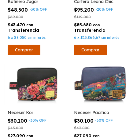
Cartera Leona Chic
Botinero Jugar
$95.200
$48.300
-
20
%
OFF
-
30
%
OFF
$119.000
$69.000
$85.680
$43.470
con
con
6
x
$15.866,67
sin interés
6
x
$8.050
sin interés
Neceser Koi
Neceser Pacifico
$30.100
$30.100
-
30
%
OFF
-
30
%
OFF
$43.000
$43.000
$27.090
$27.090
con
con