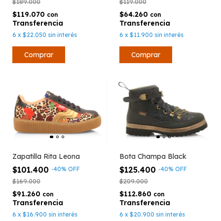
$119.000
$189.000
$64.260
$119.070
con
con
6
x
$11.900
sin interés
6
x
$22.050
sin interés
Comprar
Zapatilla Rita Leona
Bota Champa Black
$101.400
$125.400
-
40
%
OFF
-
40
%
OFF
$169.000
$209.000
$91.260
$112.860
con
con
6
x
$16.900
sin interés
6
x
$20.900
sin interés