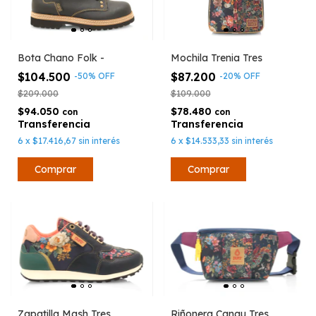
Bota Chano Folk -
Mochila Trenia Tres
$104.500
$87.200
-
50
%
OFF
-
20
%
OFF
$209.000
$109.000
$94.050
$78.480
con
con
6
x
$17.416,67
sin interés
6
x
$14.533,33
sin interés
Comprar
Zapatilla Mash Tres
Riñonera Cangu Tres