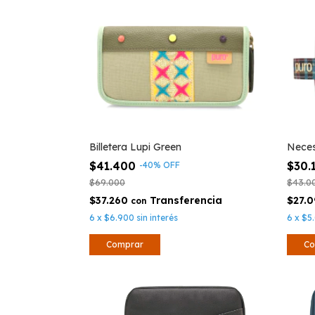
Billetera Lupi Green
Nece
$41.400
$30.
-
40
%
OFF
$69.000
$43.0
$37.260
$27.
con
6
x
$6.900
sin interés
6
x
$5