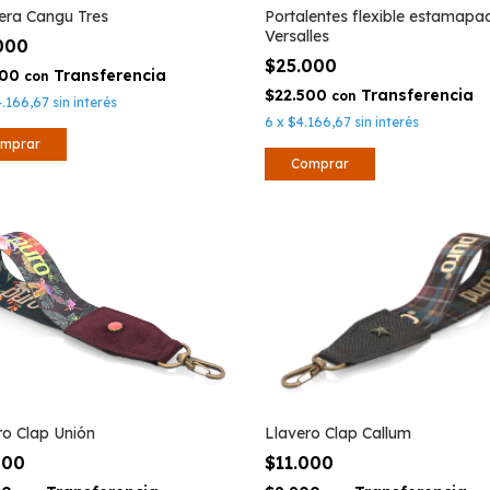
era Cangu Tres
Portalentes flexible estamapa
Versalles
.000
$25.000
500
con
$22.500
con
4.166,67
sin interés
6
x
$4.166,67
sin interés
ro Clap Unión
Llavero Clap Callum
000
$11.000