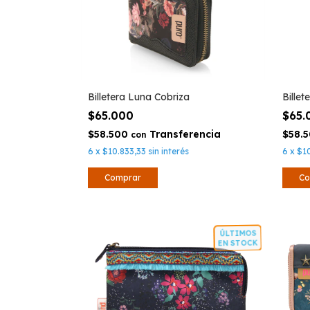
Billetera Luna Cobriza
Bille
$65.000
$65
$58.500
$58.
con
6
x
$10.833,33
sin interés
6
x
$1
ÚLTIMOS
EN STOCK