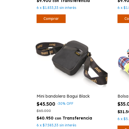
$9.900
$9.9
con
6
x
$1.833,33
sin interés
6
x
$1.
Mini bandolera Bagui Black
Bolsa
$45.500
$35
-
30
%
OFF
$65.000
$31.
$40.950
con
6
x
$5.
6
x
$7.583,33
sin interés