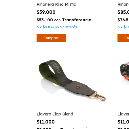
Riñonera Rino Mistic
Riñon
$59.000
$85
$53.100
$76.
con
6
x
$9.833,33
sin interés
6
x
$1
Llavero Clap Blend
Llave
$11.000
$11.