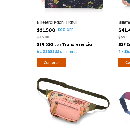
Billetera Pachi Traful
Billet
$21.500
$41
-
50
%
OFF
$43.000
$69.0
$19.350
$37.
con
6
x
$3.583,33
sin interés
6
x
$6