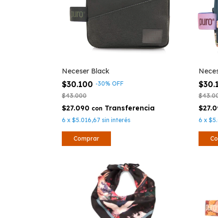
Neceser Black
Neces
$30.100
$30.
-
30
%
OFF
$43.000
$43.0
$27.090
$27.
con
6
x
$5.016,67
sin interés
6
x
$5