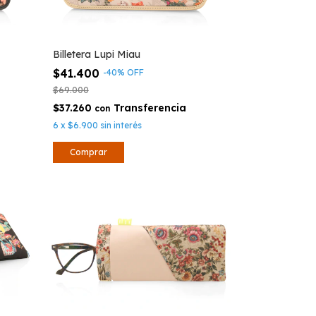
Billetera Lupi Miau
$41.400
-
40
%
OFF
$69.000
$37.260
con
6
x
$6.900
sin interés