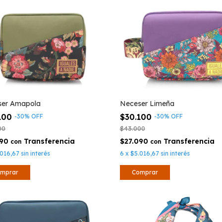
ser Amapola
Neceser Limeña
100
$30.100
-
30
%
OFF
-
30
%
OFF
00
$43.000
090
$27.090
con
con
.016,67
sin interés
6
x
$5.016,67
sin interés