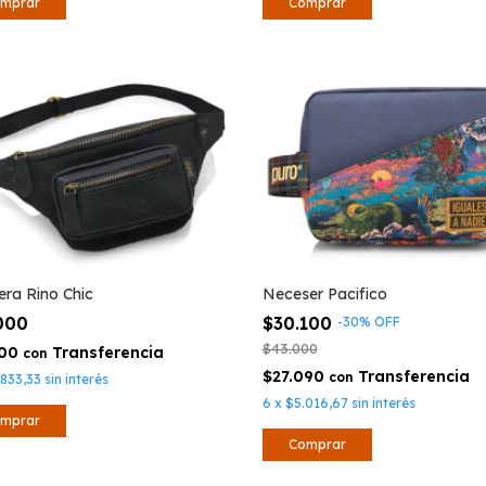
era Rino Chic
Neceser Pacifico
.000
$30.100
-
30
%
OFF
$43.000
100
con
$27.090
con
.833,33
sin interés
6
x
$5.016,67
sin interés