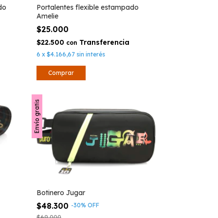
do
Portalentes flexible estampado
Amelie
$25.000
$22.500
con
6
x
$4.166,67
sin interés
Envío gratis
Botinero Jugar
$48.300
-
30
%
OFF
$69.000