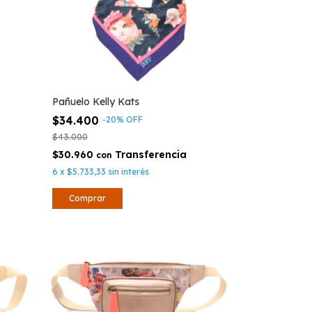
Pañuelo Kelly Kats
$34.400
-
20
%
OFF
$43.000
$30.960
con
6
x
$5.733,33
sin interés