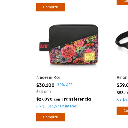
Neceser Koi
Riñon
$30.100
$59
-
30
%
OFF
$43.000
$53.
$27.090
con
6
x
$9
6
x
$5.016,67
sin interés