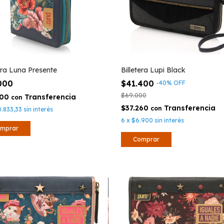
Billetera Lupi Black
tera Luna Presente
$41.400
.000
-
40
%
OFF
$69.000
500
con
$37.260
con
0.833,33
sin interés
6
x
$6.900
sin interés