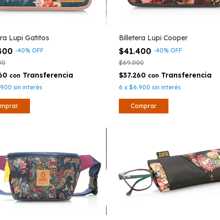
era Lupi Gatitos
Billetera Lupi Cooper
.400
$41.400
-
40
%
OFF
-
40
%
OFF
00
$69.000
260
$37.260
con
con
.900
sin interés
6
x
$6.900
sin interés