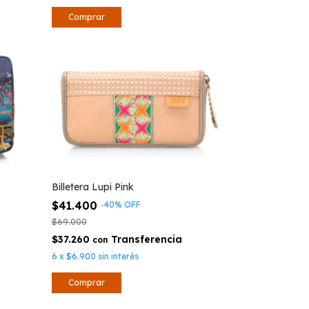
Billetera Lupi Pink
$41.400
-
40
%
OFF
$69.000
$37.260
con
6
x
$6.900
sin interés