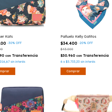
er Kats
Pañuelo Kelly Gatitos
100
$34.400
-
30
%
OFF
-
20
%
OFF
00
$43.000
090
$30.960
con
con
.016,67
sin interés
6
x
$5.733,33
sin interés