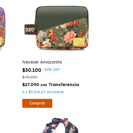
Neceser Amazonita
$30.100
-
30
%
OFF
$43.000
$27.090
con
6
x
$5.016,67
sin interés