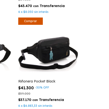
$43.470
con
6
x
$8.050
sin interés
Riñonera Pocket Black
$41.300
-
30
%
OFF
$59.000
$37.170
con
6
x
$6.883,33
sin interés