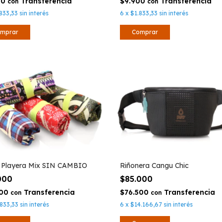
00
$9.900
con
con
833,33
sin interés
6
x
$1.833,33
sin interés
 Playera Mix SIN CAMBIO
Riñonera Cangu Chic
.000
$85.000
500
$76.500
con
con
833,33
sin interés
6
x
$14.166,67
sin interés