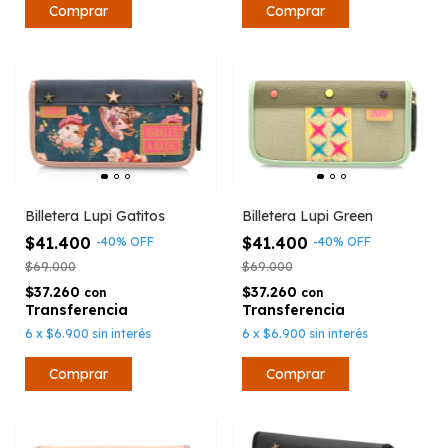
Billetera Lupi Gatitos
Billetera Lupi Green
$41.400
$41.400
-
40
%
OFF
-
40
%
OFF
$69.000
$69.000
$37.260
$37.260
con
con
6
x
$6.900
sin interés
6
x
$6.900
sin interés