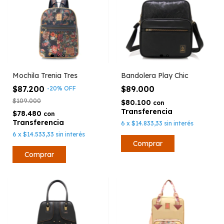
Bandolera Play Chic
Mochila Trenia Tres
$89.000
$87.200
-
20
%
OFF
$109.000
$80.100
con
$78.480
con
6
x
$14.833,33
sin interés
6
x
$14.533,33
sin interés