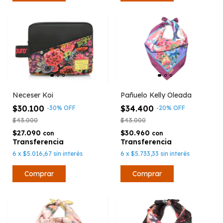
Neceser Koi
Pañuelo Kelly Oleada
$30.100
$34.400
-
30
%
OFF
-
20
%
OFF
$43.000
$43.000
$27.090
$30.960
con
con
6
x
$5.016,67
sin interés
6
x
$5.733,33
sin interés