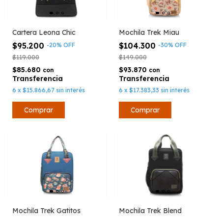
Cartera Leona Chic
Mochila Trek Miau
$95.200
$104.300
-
20
%
OFF
-
30
%
OFF
$119.000
$149.000
$85.680
$93.870
con
con
6
x
$15.866,67
sin interés
6
x
$17.383,33
sin interés
Mochila Trek Blend
Mochila Trek Gatitos