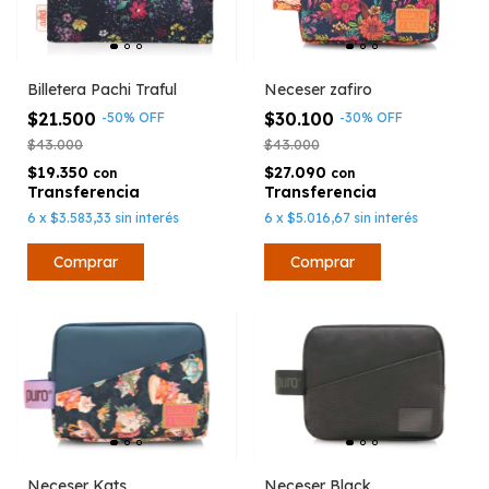
Billetera Pachi Traful
Neceser zafiro
$21.500
$30.100
-
50
%
OFF
-
30
%
OFF
$43.000
$43.000
$19.350
$27.090
con
con
6
x
$3.583,33
sin interés
6
x
$5.016,67
sin interés
Neceser Kats
Neceser Black