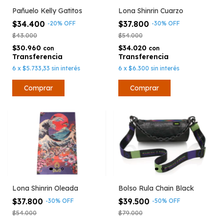
Pañuelo Kelly Gatitos
Lona Shinrin Cuarzo
$34.400
$37.800
-
20
%
OFF
-
30
%
OFF
$43.000
$54.000
$30.960
$34.020
con
con
6
x
$5.733,33
sin interés
6
x
$6.300
sin interés
Bolso Rula Chain Black
Lona Shinrin Oleada
$39.500
$37.800
-
50
%
OFF
-
30
%
OFF
$79.000
$54.000