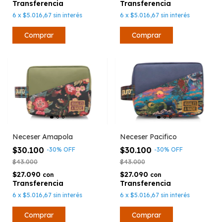
6
x
$5.016,67
sin interés
6
x
$5.016,67
sin interés
Neceser Amapola
Neceser Pacifico
$30.100
$30.100
-
30
%
OFF
-
30
%
OFF
$43.000
$43.000
$27.090
$27.090
con
con
6
x
$5.016,67
sin interés
6
x
$5.016,67
sin interés