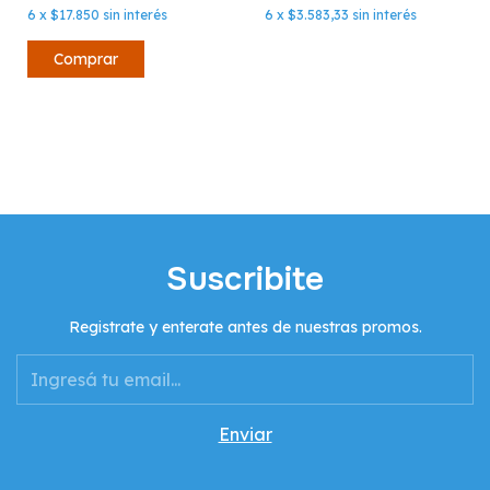
6
x
$17.850
sin interés
6
x
$3.583,33
sin interés
Suscribite
Registrate y enterate antes de nuestras promos.