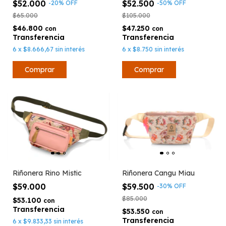
$52.000
$52.500
-
20
%
OFF
-
50
%
OFF
$65.000
$105.000
$46.800
$47.250
con
con
6
x
$8.666,67
sin interés
6
x
$8.750
sin interés
Riñonera Rino Mistic
Riñonera Cangu Miau
$59.000
$59.500
-
30
%
OFF
$85.000
$53.100
con
$53.550
con
6
x
$9.833,33
sin interés