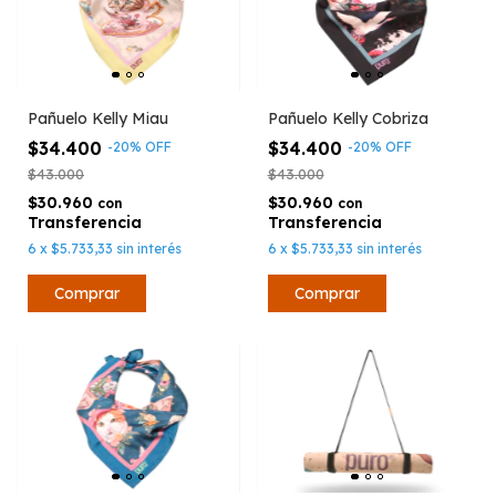
Pañuelo Kelly Miau
Pañuelo Kelly Cobriza
$34.400
$34.400
-
20
%
OFF
-
20
%
OFF
$43.000
$43.000
$30.960
$30.960
con
con
6
x
$5.733,33
sin interés
6
x
$5.733,33
sin interés