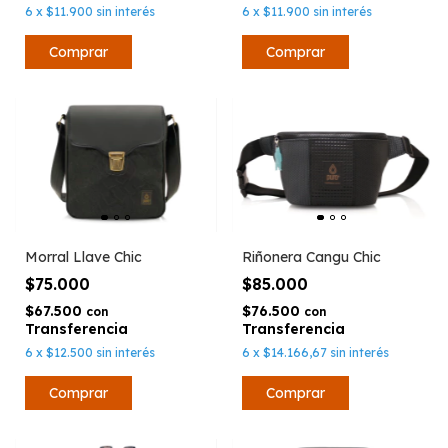
6
x
$11.900
sin interés
6
x
$11.900
sin interés
Riñonera Cangu Chic
Morral Llave Chic
$85.000
$75.000
$76.500
$67.500
con
con
6
x
$14.166,67
sin interés
6
x
$12.500
sin interés