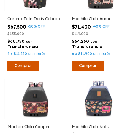
Cartera Tote Doris Cobriza
Mochila Chila Amor
$67.500
$71.400
-
50
%
OFF
-
40
%
OFF
$135.000
$119.000
$60.750
$64.260
con
con
6
x
$11.250
sin interés
6
x
$11.900
sin interés
Mochila Chila Cooper
Mochila Chila Kats