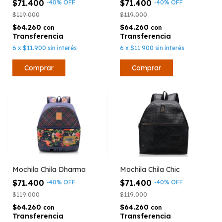
$71.400
$71.400
-
40
%
OFF
-
40
%
OFF
$119.000
$119.000
$64.260
$64.260
con
con
6
x
$11.900
sin interés
6
x
$11.900
sin interés
Mochila Chila Dharma
Mochila Chila Chic
$71.400
$71.400
-
40
%
OFF
-
40
%
OFF
$119.000
$119.000
$64.260
$64.260
con
con