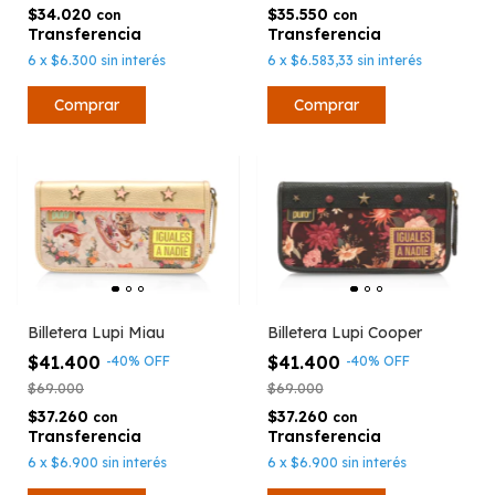
$35.550
$34.020
con
con
6
x
$6.583,33
sin interés
6
x
$6.300
sin interés
Billetera Lupi Miau
Billetera Lupi Cooper
$41.400
$41.400
-
40
%
OFF
-
40
%
OFF
$69.000
$69.000
$37.260
$37.260
con
con
6
x
$6.900
sin interés
6
x
$6.900
sin interés