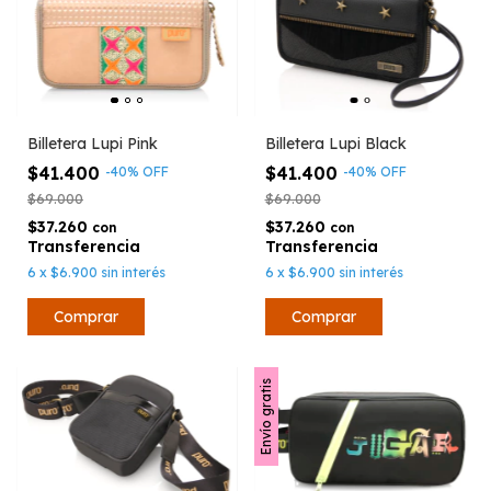
Billetera Lupi Black
Billetera Lupi Pink
$41.400
$41.400
-
40
%
OFF
-
40
%
OFF
$69.000
$69.000
$37.260
$37.260
con
con
6
x
$6.900
sin interés
6
x
$6.900
sin interés
Envío gratis