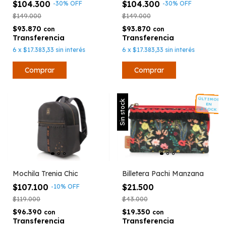
$104.300
$104.300
-
30
%
OFF
-
30
%
OFF
$149.000
$149.000
$93.870
$93.870
con
con
6
x
$17.383,33
sin interés
6
x
$17.383,33
sin interés
ÚLTIMOS
Sin stock
EN
STOCK
Mochila Trenia Chic
Billetera Pachi Manzana
$107.100
$21.500
-
10
%
OFF
$119.000
$43.000
$96.390
$19.350
con
con